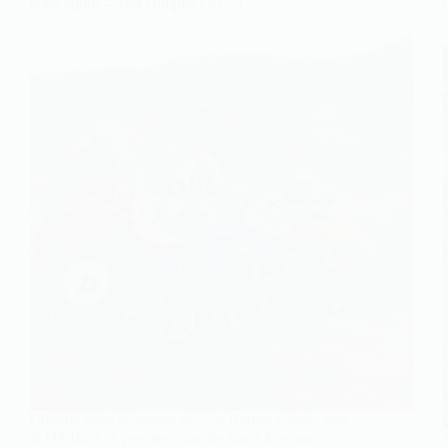
660r raptor – Test complet (2025)
Comme nous le savons déjà, le Raptor c’était, avec
le DS Baja, le premier quad de sport 4 temps