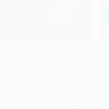
Dans le secteur du transport, la connaissance des
À la r
poids maximums autorisés pour les camions et
Aix-e
semi-remorques est essentielle. Que vous soyez
offre 
transporteur, gestionnaire de flotte ou simplement
lesque
curieux, cet article vous fournira des informations
centre
clés sur le poids maximum camion,…
un lie
James Louve
7 janvier 2025
1 commentaire
AUTO