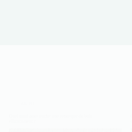
AUTO
Quel quad pour tracter une remorque de bois
efficacement ?