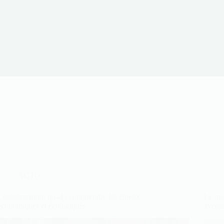
AUTO
Consommation quad : comprendre les enjeux
Le me
économiques et écologiques
avent