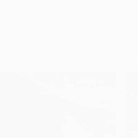
simplement curieux d’en savoir plus, il est essentiel
offren
d’analyser…
de séc
James Louve
7 janvier 2025
AUTO
Quel est le poids maximum d’un camion de
Quad 
chargement semi-remorque ?
conce