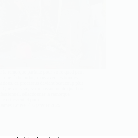
r la remorque parfaite pour votre quad peut
r une tâche ardue, mais avec les bonnes
ations, ce processus devient beaucoup plus
e. Que vous soyez un passionné de quad ou
fessionnel, sélectionner la remorque
te est essentiel pour…
James Louve
6 janvier 2025