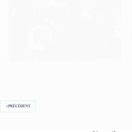
Le Banshee est un quad légendaire et
charismatique qui ne semble pas affecté par les
années. Malgré une forte concurrence et des
moteurs 4 temps gagnant des adeptes sans
concession, on peut dire que cette machine fera
parler d’elle pendant…
James Louve
6 janvier 2025
PRÉCÉDENT