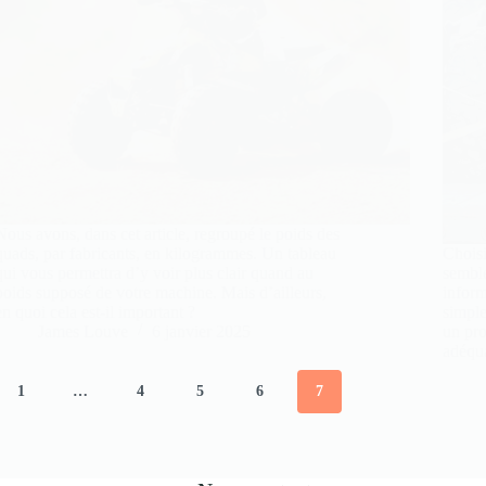
Nous avons, dans cet article, regroupé le poids des
quads, par fabricants, en kilogrammes. Un tableau
Choisi
qui vous permettra d’y voir plus clair quand au
semble
poids supposé de votre machine. Mais d’ailleurs,
inform
en quoi cela est-il important ?
simpl
James Louve
6 janvier 2025
un pro
adéqua
1
…
4
5
6
7