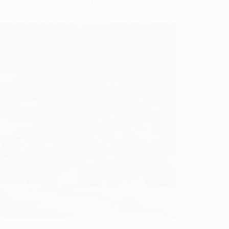
 marque de quad à éviter ? (Durée de vie
 kilométrage)
s entretenez votre machine de manière