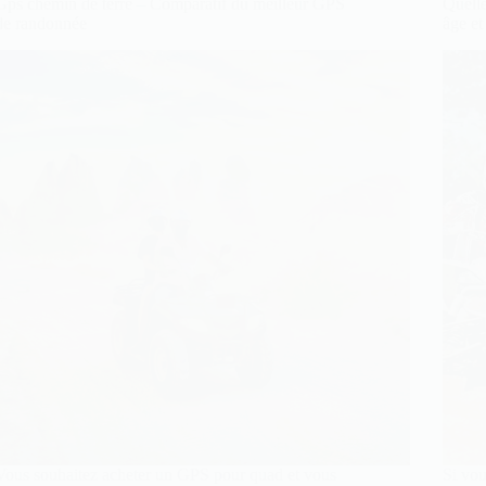
Gps chemin de terre – Comparatif du meilleur GPS
Quelle
de randonnée
âge et
Vous souhaitez acheter un GPS pour quad et vous
Si vou