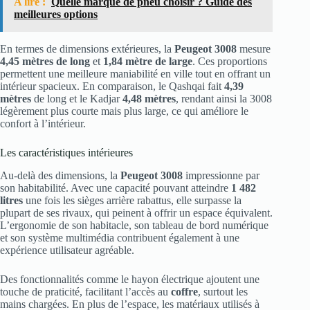
A lire :
Quelle marque de pneu choisir ? Guide des
meilleures options
En termes de dimensions extérieures, la
Peugeot 3008
mesure
4,45 mètres de long
et
1,84 mètre de large
. Ces proportions
permettent une meilleure maniabilité en ville tout en offrant un
intérieur spacieux. En comparaison, le Qashqai fait
4,39
mètres
de long et le Kadjar
4,48 mètres
, rendant ainsi la 3008
légèrement plus courte mais plus large, ce qui améliore le
confort à l’intérieur.
Les caractéristiques intérieures
Au-delà des dimensions, la
Peugeot 3008
impressionne par
son habitabilité. Avec une capacité pouvant atteindre
1 482
litres
une fois les sièges arrière rabattus, elle surpasse la
plupart de ses rivaux, qui peinent à offrir un espace équivalent.
L’ergonomie de son habitacle, son tableau de bord numérique
et son système multimédia contribuent également à une
expérience utilisateur agréable.
Des fonctionnalités comme le hayon électrique ajoutent une
touche de praticité, facilitant l’accès au
coffre
, surtout les
mains chargées. En plus de l’espace, les matériaux utilisés à