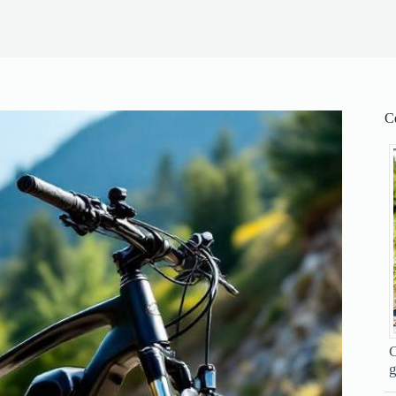
Ce
C
g