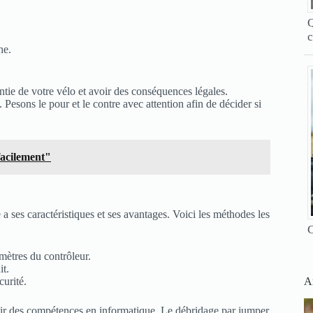
Q
c
ne.
ntie de votre vélo et avoir des conséquences légales.
Pesons le pour et le contre avec attention afin de décider si
facilement"
a ses caractéristiques et ses avantages. Voici les méthodes les
C
amètres du contrôleur.
it.
Ar
urité.
avoir des compétences en informatique. Le débridage par jumper