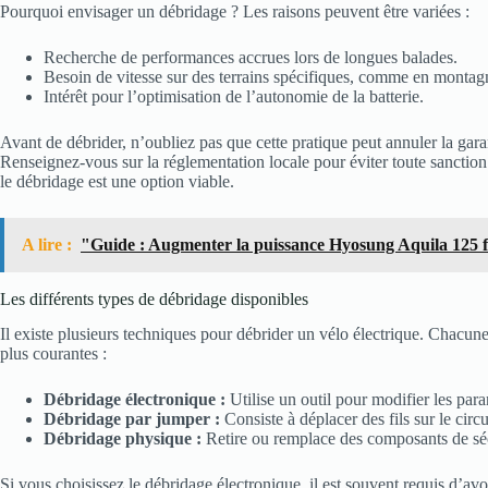
Pourquoi envisager un débridage ? Les raisons peuvent être variées :
Recherche de performances accrues lors de longues balades.
Besoin de vitesse sur des terrains spécifiques, comme en montag
Intérêt pour l’optimisation de l’autonomie de la batterie.
Avant de débrider, n’oubliez pas que cette pratique peut annuler la gara
Renseignez-vous sur la réglementation locale pour éviter toute sanction. 
le débridage est une option viable.
A lire :
"Guide : Augmenter la puissance Hyosung Aquila 125 
Les différents types de débridage disponibles
Il existe plusieurs techniques pour débrider un vélo électrique. Chacune 
plus courantes :
Débridage électronique :
Utilise un outil pour modifier les par
Débridage par jumper :
Consiste à déplacer des fils sur le circu
Débridage physique :
Retire ou remplace des composants de séc
Si vous choisissez le débridage électronique, il est souvent requis d’