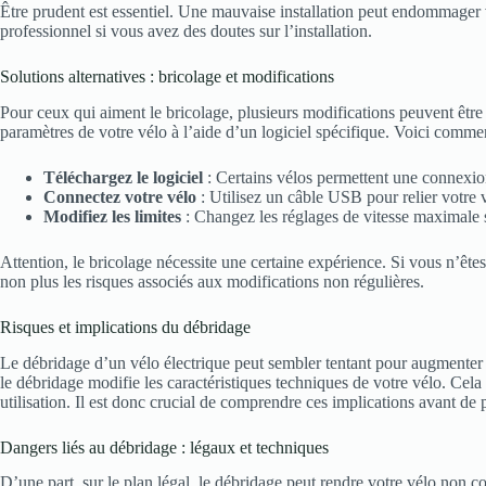
Être prudent est essentiel. Une mauvaise installation peut endommager v
professionnel si vous avez des doutes sur l’installation.
Solutions alternatives : bricolage et modifications
Pour ceux qui aiment le bricolage, plusieurs modifications peuvent être 
paramètres de votre vélo à l’aide d’un logiciel spécifique. Voici comme
Téléchargez le logiciel
: Certains vélos permettent une connexion
Connectez votre vélo
: Utilisez un câble USB pour relier votre v
Modifiez les limites
: Changez les réglages de vitesse maximale 
Attention, le bricolage nécessite une certaine expérience. Si vous n’ête
non plus les risques associés aux modifications non régulières.
Risques et implications du débridage
Le débridage d’un vélo électrique peut sembler tentant pour augmenter
le débridage modifie les caractéristiques techniques de votre vélo. Cela p
utilisation. Il est donc crucial de comprendre ces implications avant de 
Dangers liés au débridage : légaux et techniques
D’une part, sur le plan légal, le débridage peut rendre votre vélo non