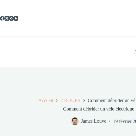
Passer
au
contenu
Accueil
2 ROUES
Comment débrider un vélo
Comment débrider un vélo électrique 
James Louve
19 février 