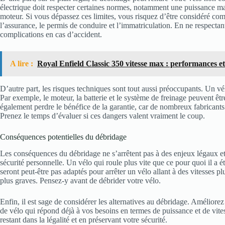
électrique doit respecter certaines normes, notamment une puissance m
moteur. Si vous dépassez ces limites, vous risquez d’être considéré co
l’assurance, le permis de conduire et l’immatriculation. En ne respecta
complications en cas d’accident.
A lire :
Royal Enfield Classic 350 vitesse max : performances et
D’autre part, les risques techniques sont tout aussi préoccupants. Un 
Par exemple, le moteur, la batterie et le système de freinage peuvent êt
également perdre le bénéfice de la garantie, car de nombreux fabrican
Prenez le temps d’évaluer si ces dangers valent vraiment le coup.
Conséquences potentielles du débridage
Les conséquences du débridage ne s’arrêtent pas à des enjeux légaux et 
sécurité personnelle. Un vélo qui roule plus vite que ce pour quoi il a é
seront peut-être pas adaptés pour arrêter un vélo allant à des vitesses pl
plus graves. Pensez-y avant de débrider votre vélo.
Enfin, il est sage de considérer les alternatives au débridage. Amélio
de vélo qui répond déjà à vos besoins en termes de puissance et de vites
restant dans la légalité et en préservant votre sécurité.