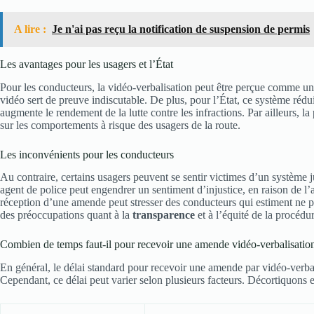
A lire :
Je n'ai pas reçu la notification de suspension de permis
Les avantages pour les usagers et l’État
Pour les conducteurs, la vidéo-verbalisation peut être perçue comme 
vidéo sert de preuve indiscutable. De plus, pour l’État, ce système réduit
augmente le rendement de la lutte contre les infractions. Par ailleurs, l
sur les comportements à risque des usagers de la route.
Les inconvénients pour les conducteurs
Au contraire, certains usagers peuvent se sentir victimes d’un système
agent de police peut engendrer un sentiment d’injustice, en raison de l’
réception d’une amende peut stresser des conducteurs qui estiment ne pa
des préoccupations quant à la
transparence
et à l’équité de la procédur
Combien de temps faut-il pour recevoir une amende vidéo-verbalisatio
En général, le délai standard pour recevoir une amende par vidéo-verba
Cependant, ce délai peut varier selon plusieurs facteurs. Décortiquons 