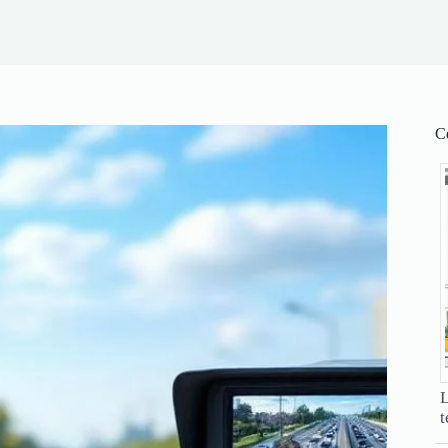
Ce
L
t